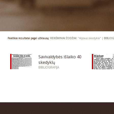
Paieškos rezultatai pagal užklausą:
REIKŠMINIAI ŽODŽIAI:
"Alytaus skerdykla" |
BIBLIOG
Savivaldybės išlaiko 40
skedyklų
BIBLIOGRAFIJA