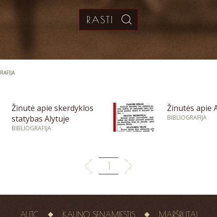
RAFIJA
Žinutė apie skerdyklos
Žinutės apie 
statybas Alytuje
BIBLIOGRAFIJA
BIBLIOGRAFIJA
1
AUTC
KAUNO SENAMIESTIS
MARŠRUTAI