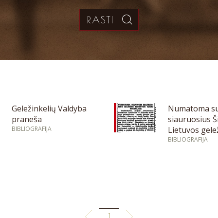
Geležinkelių Valdyba
Numatoma su
praneša
siauruosius Š
BIBLIOGRAFIJA
Lietuvos gele
BIBLIOGRAFIJA
1