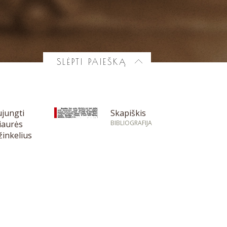
SLĖPTI PAIEŠKĄ
jungti
Skapiškis
iaurės
BIBLIOGRAFIJA
žinkelius