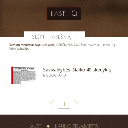
SLĖPTI PAIEŠKĄ
Paieškos rezultatai pagal užklausą:
REIKŠMINIAI ŽODŽIAI:
"Skerdyklų fondai" |
BIBLIOGRAFIJA
Savivaldybės išlaiko 40 skedyklų
BIBLIOGRAFIJA
1
AUTC
KAUNO SENAMIESTIS