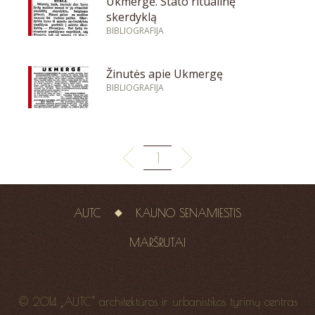
Ukmergė. Stato ritualinę
skerdyklą
BIBLIOGRAFIJA
Žinutės apie Ukmergę
BIBLIOGRAFIJA
1
AUTC
KAUNO SENAMIESTIS
MARŠRUTAI
© 2014 „AUTC“ architektūros ir urbanistikos tyrimų centras