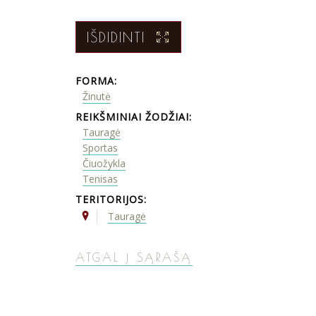
IŠDIDINTI
FORMA:
Žinutė
REIKŠMINIAI ŽODŽIAI:
Tauragė
Sportas
Čiuožykla
Tenisas
TERITORIJOS:
Tauragė
ATGAL Į SĄRAŠĄ