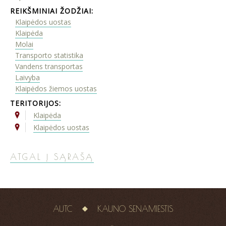
REIKŠMINIAI ŽODŽIAI:
Klaipėdos uostas
Klaipėda
Molai
Transporto statistika
Vandens transportas
Laivyba
Klaipėdos žiemos uostas
TERITORIJOS:
Klaipėda
Klaipėdos uostas
ATGAL Į SĄRAŠĄ
AUTC
KAUNO SENAMIESTIS