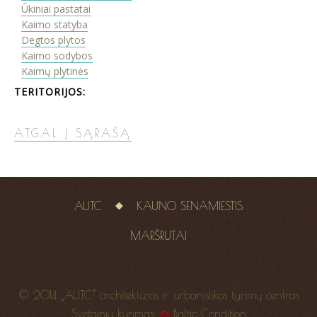
Ūkiniai pastatai
Kaimo statyba
Degtos plytos
Kaimo sodybos
Kaimų plytinės
TERITORIJOS:
ATGAL Į SĄRAŠĄ
AUTC
KAUNO SENAMIESTIS
MARŠRUTAI
© 2014 „AUTC“ architektūros ir urbanistikos tyrimų centras
Svetainių kūrimas:
Baltic Condition