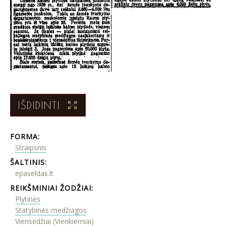
IŠDIDINTI
FORMA:
Straipsnis
ŠALTINIS:
epaveldas.lt
REIKŠMINIAI ŽODŽIAI:
Plytinės
Statybinės medžiagos
Viensėdžiai (Vienkiemiai)