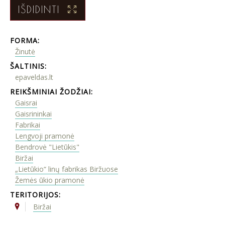
IŠDIDINTI
FORMA:
Žinutė
ŠALTINIS:
epaveldas.lt
REIKŠMINIAI ŽODŽIAI:
Gaisrai
Gaisrininkai
Fabrikai
Lengvoji pramonė
Bendrovė "Lietūkis"
Biržai
„Lietūkio“ linų fabrikas Biržuose
Žemės ūkio pramonė
TERITORIJOS:
Biržai