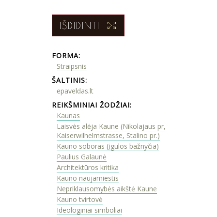
IŠDIDINTI
FORMA:
Straipsnis
ŠALTINIS:
epaveldas.lt
REIKŠMINIAI ŽODŽIAI:
Kaunas
Laisvės alėja Kaune (Nikolajaus pr,
Kaiserwilhelmstrasse, Stalino pr.)
Kauno soboras (įgulos bažnyčia)
Paulius Galaunė
Architektūros kritika
Kauno naujamiestis
Nepriklausomybės aikštė Kaune
Kauno tvirtovė
Ideologiniai simboliai