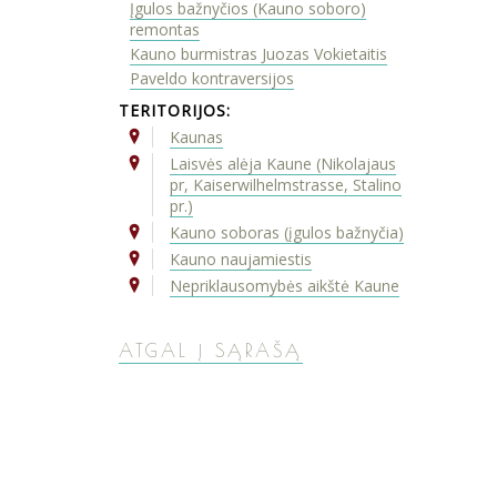
Įgulos bažnyčios (Kauno soboro)
remontas
Kauno burmistras Juozas Vokietaitis
Paveldo kontraversijos
TERITORIJOS:
Kaunas
Laisvės alėja Kaune (Nikolajaus
pr, Kaiserwilhelmstrasse, Stalino
pr.)
Kauno soboras (įgulos bažnyčia)
Kauno naujamiestis
Nepriklausomybės aikštė Kaune
ATGAL Į SĄRAŠĄ