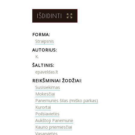
IŠDIDINTI
FORMA:
Straipsnis
AUTORIUS:
K.
ŠALTINIS:
epaveldas.lt
REIKŠMINIAI ŽODŽIAI:
Susisiekimas
Mokesčiai
Panemunės šilas (miško parkas)
Kurortai
Poilsiavietės
Aukštoji Panemunė
Kauno priemiesčiai
Vasarvietės