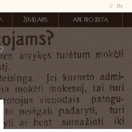
LT
EN
A
ŽEMĖLAPIS
APIE PROJEKTĄ
?