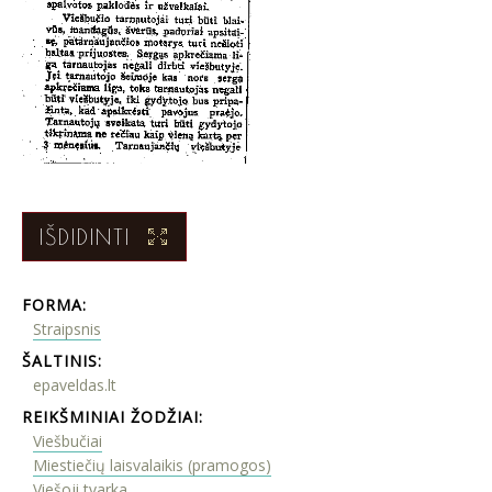
IŠDIDINTI
FORMA:
Straipsnis
ŠALTINIS:
epaveldas.lt
REIKŠMINIAI ŽODŽIAI:
Viešbučiai
Miestiečių laisvalaikis (pramogos)
Viešoji tvarka