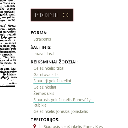
IŠDIDINTI
FORMA:
Straipsnis
ŠALTINIS:
epaveldas.lt
REIKŠMINIAI ŽODŽIAI:
Geležinkelio tiltai
Gamtovaizdis
Siaurieji geležinkeliai
Geležinkeliai
Žemės ūkis
Siaurasis geležinkelis Panevėžys-
Rubikiai
Geležinkelis Joniškis-Joniškėlis
TERITORIJOS:
Siaurasis geležinkelis Panevėžys-