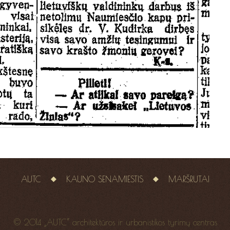
AUTC
KAUNO SENAMIESTIS
MARŠRUTAI
© 2014 „AUTC“ architektūros ir urbanistikos tyrimų centras