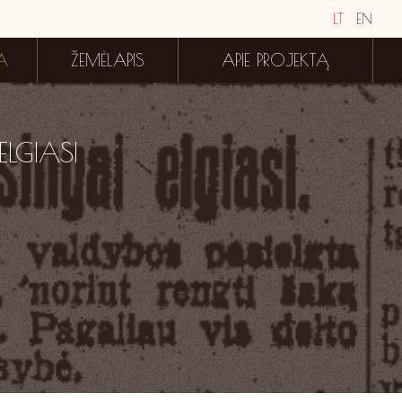
LT
EN
A
ŽEMĖLAPIS
APIE PROJEKTĄ
ELGIASI