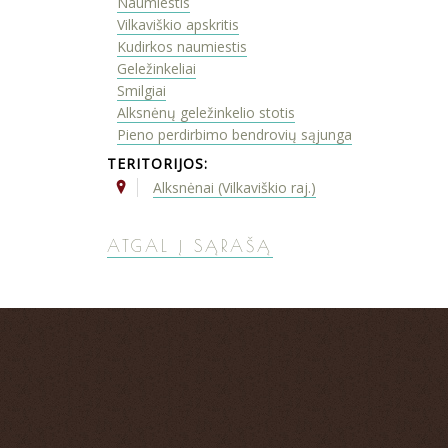
Naumiestis
Vilkaviškio apskritis
Kudirkos naumiestis
Geležinkeliai
Smilgiai
Alksnėnų geležinkelio stotis
Pieno perdirbimo bendrovių sąjunga
TERITORIJOS:
Alksnėnai (Vilkaviškio raj.)
ATGAL Į SĄRAŠĄ