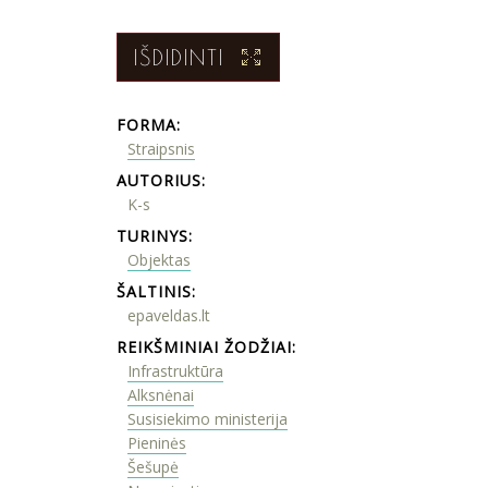
IŠDIDINTI
FORMA:
Straipsnis
AUTORIUS:
K-s
TURINYS:
Objektas
ŠALTINIS:
epaveldas.lt
REIKŠMINIAI ŽODŽIAI:
Infrastruktūra
Alksnėnai
Susisiekimo ministerija
Pieninės
Šešupė