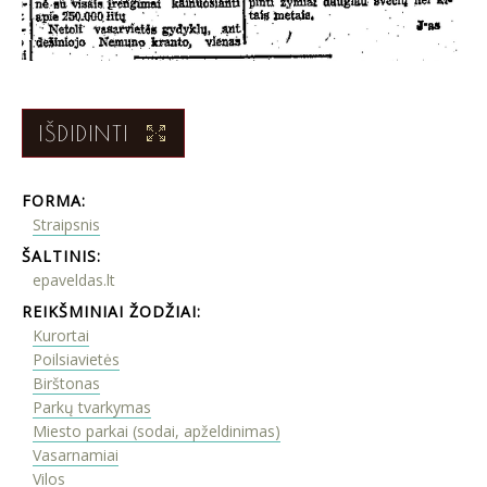
IŠDIDINTI
FORMA:
Straipsnis
ŠALTINIS:
epaveldas.lt
REIKŠMINIAI ŽODŽIAI:
Kurortai
Poilsiavietės
Birštonas
Parkų tvarkymas
Miesto parkai (sodai, apželdinimas)
Vasarnamiai
Vilos