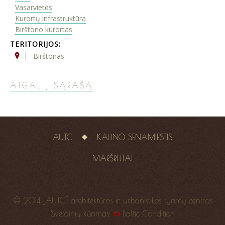
Vasarvietės
Kurortų infrastruktūra
Birštono kurortas
TERITORIJOS:
Birštonas
ATGAL Į SĄRAŠĄ
AUTC
KAUNO SENAMIESTIS
MARŠRUTAI
© 2014 „AUTC“ architektūros ir urbanistikos tyrimų centras
Svetainių kūrimas:
Baltic Condition