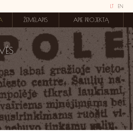
LT
EN
A
ŽEMĖLAPIS
APIE PROJEKTĄ
VĖS