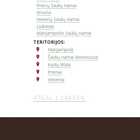
Prienų šaulių namai
Krosna
Veiverių šaulių namai
Liubavas
Marijampolės šaulių namai
TERITORIJOS:
Marijampolė
Šaulių namai Veiveriuose
Kazlų Rūda
Prienai
Veiveriai
ATGAL Į SĄRAŠĄ