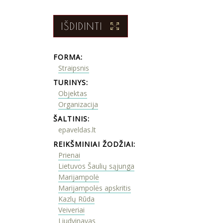
IŠDIDINTI
FORMA:
Straipsnis
TURINYS:
Objektas
Organizacija
ŠALTINIS:
epaveldas.lt
REIKŠMINIAI ŽODŽIAI:
Prienai
Lietuvos Šaulių sąjunga
Marijampolė
Marijampolės apskritis
Kazlų Rūda
Veiveriai
Liudvinavas