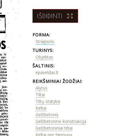
IŠDIDINTI
FORMA:
Straipsnis
TURINYS:
Objektas
ŠALTINIS:
epaveldas.lt
REIKŠMINIAI ŽODŽIAI:
Alytus
Tiltai
Tiltų statyba
Keltai
Gelžbetonis
Gelžbetoninė konstrukcija
Gelžbetoniniai tiltai
Keltai per Nemuną