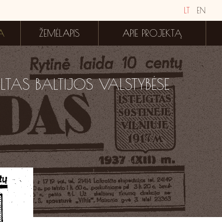
LT
EN
A
ŽEMĖLAPIS
APIE PROJEKTĄ
LTAS BALTIJOS VALSTYBĖSE