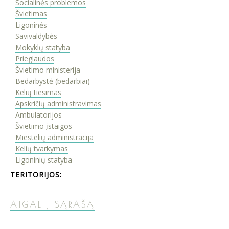
Socialinės problemos
Švietimas
Ligoninės
Savivaldybės
Mokyklų statyba
Prieglaudos
Švietimo ministerija
Bedarbystė (bedarbiai)
Kelių tiesimas
Apskričių administravimas
Ambulatorijos
Švietimo įstaigos
Miestelių administracija
Kelių tvarkymas
Ligoninių statyba
TERITORIJOS:
ATGAL Į SĄRAŠĄ