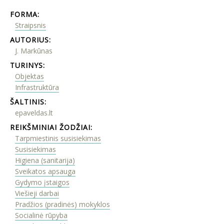
FORMA:
Straipsnis
AUTORIUS:
J. Markūnas
TURINYS:
Objektas
Infrastruktūra
ŠALTINIS:
epaveldas.lt
REIKŠMINIAI ŽODŽIAI:
Tarpmiestinis susisiekimas
Susisiekimas
Higiena (sanitarija)
Sveikatos apsauga
Gydymo įstaigos
Viešieji darbai
Pradžios (pradinės) mokyklos
Socialinė rūpyba