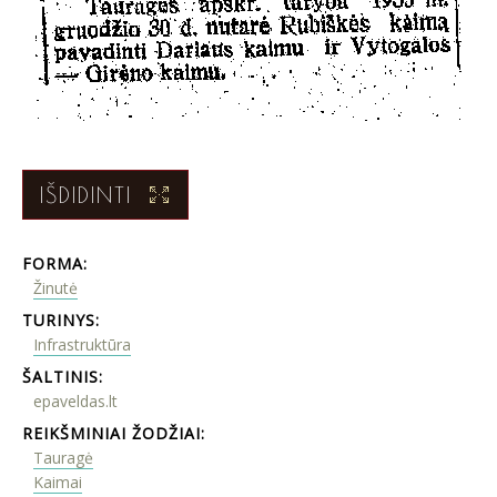
IŠDIDINTI
FORMA:
Žinutė
TURINYS:
Infrastruktūra
ŠALTINIS:
epaveldas.lt
REIKŠMINIAI ŽODŽIAI:
Tauragė
Kaimai