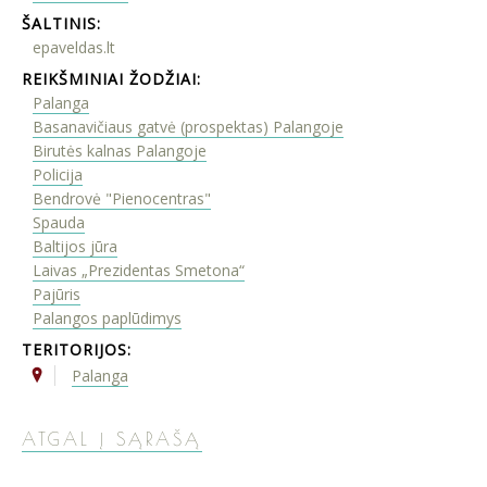
ŠALTINIS:
epaveldas.lt
REIKŠMINIAI ŽODŽIAI:
Palanga
Basanavičiaus gatvė (prospektas) Palangoje
Birutės kalnas Palangoje
Policija
Bendrovė "Pienocentras"
Spauda
Baltijos jūra
Laivas „Prezidentas Smetona“
Pajūris
Palangos paplūdimys
TERITORIJOS:
Palanga
ATGAL Į SĄRAŠĄ