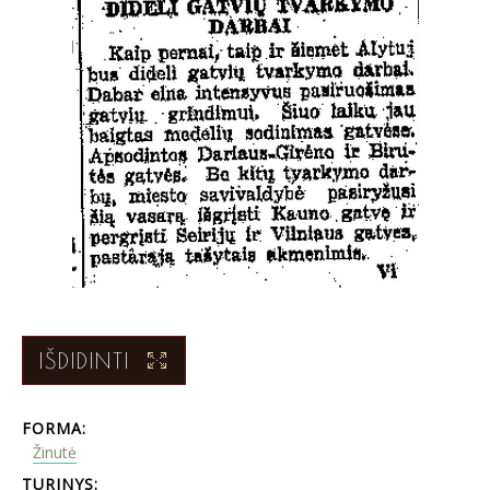
IŠDIDINTI
FORMA:
Žinutė
TURINYS: