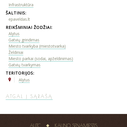
Infrastruktūra
ŠALTINIS:
epaveldas.lt
REIKŠMINIAI ŽODŽIAI:
Alytus
Gatvių grindimas
Miesto tvarkyba (miestotvarka)
Želdiniai
Miesto parkai (sodai, apželdinimas)
Gatvių tvarkymas
TERITORIJOS:
Alytus
ATGAL Į SĄRAŠĄ
AUTC
KAUNO SENAMIESTIS