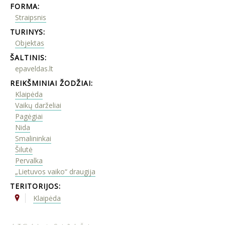
FORMA:
Straipsnis
TURINYS:
Objektas
ŠALTINIS:
epaveldas.lt
REIKŠMINIAI ŽODŽIAI:
Klaipėda
Vaikų darželiai
Pagėgiai
Nida
Smalininkai
Šilutė
Pervalka
„Lietuvos vaiko“ draugija
TERITORIJOS:
Klaipėda