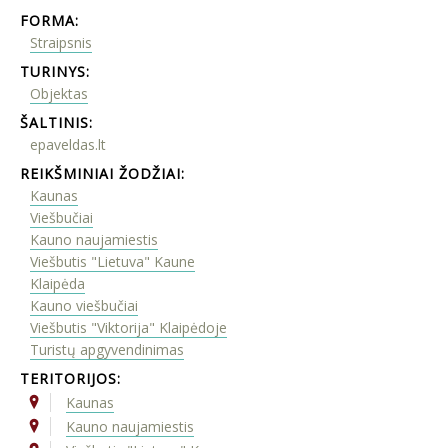
FORMA:
Straipsnis
TURINYS:
Objektas
ŠALTINIS:
epaveldas.lt
REIKŠMINIAI ŽODŽIAI:
Kaunas
Viešbučiai
Kauno naujamiestis
Viešbutis "Lietuva" Kaune
Klaipėda
Kauno viešbučiai
Viešbutis "Viktorija" Klaipėdoje
Turistų apgyvendinimas
TERITORIJOS:
Kaunas
Kauno naujamiestis