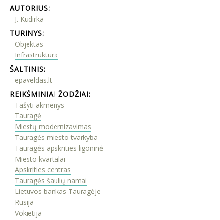
AUTORIUS:
J. Kudirka
TURINYS:
Objektas
Infrastruktūra
ŠALTINIS:
epaveldas.lt
REIKŠMINIAI ŽODŽIAI:
Tašyti akmenys
Tauragė
Miestų modernizavimas
Tauragės miesto tvarkyba
Tauragės apskrities ligoninė
Miesto kvartalai
Apskrities centras
Tauragės šaulių namai
Lietuvos bankas Tauragėje
Rusija
Vokietija