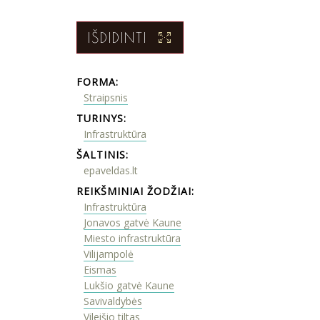
IŠDIDINTI
FORMA:
Straipsnis
TURINYS:
Infrastruktūra
ŠALTINIS:
epaveldas.lt
REIKŠMINIAI ŽODŽIAI:
Infrastruktūra
Jonavos gatvė Kaune
Miesto infrastruktūra
Vilijampolė
Eismas
Lukšio gatvė Kaune
Savivaldybės
Vileišio tiltas