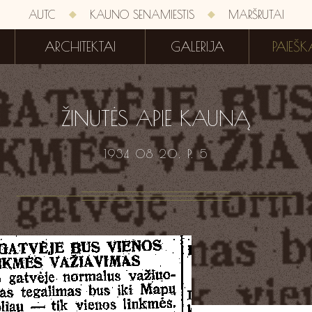
AUTC
KAUNO SENAMIESTIS
MARŠRUTAI
ARCHITEKTAI
GALERIJA
PAIEŠK
ŽINUTĖS APIE KAUNĄ
1934 08 20. P. 5