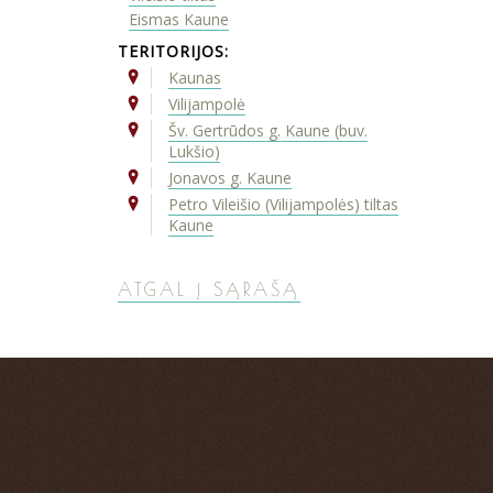
Eismas Kaune
TERITORIJOS:
Kaunas
Vilijampolė
Šv. Gertrūdos g. Kaune (buv.
Lukšio)
Jonavos g. Kaune
Petro Vileišio (Vilijampolės) tiltas
Kaune
ATGAL Į SĄRAŠĄ