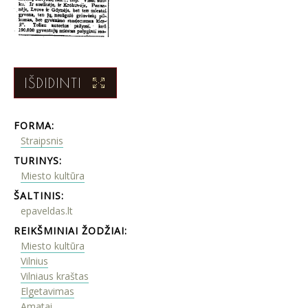
IŠDIDINTI
FORMA:
Straipsnis
TURINYS:
Miesto kultūra
ŠALTINIS:
epaveldas.lt
REIKŠMINIAI ŽODŽIAI:
Miesto kultūra
Vilnius
Vilniaus kraštas
Elgetavimas
Amatai