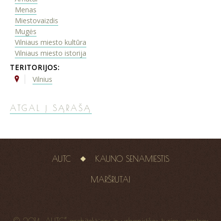
Menas
Miestovaizdis
Mugės
Vilniaus miesto kultūra
Vilniaus miesto istorija
TERITORIJOS:
Vilnius
ATGAL Į SĄRAŠĄ
AUTC
KAUNO SENAMIESTIS
MARŠRUTAI