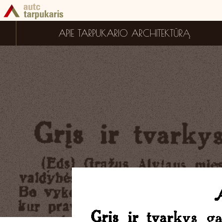
APIE TARPUKARIO ARCHITEKTŪRĄ