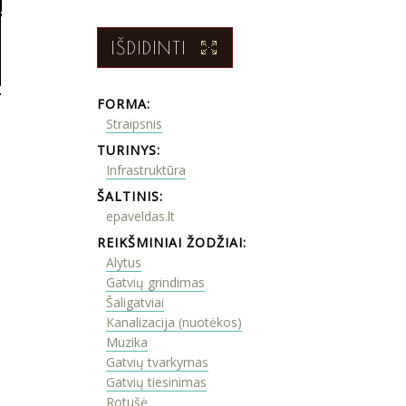
IŠDIDINTI
FORMA:
Straipsnis
TURINYS:
Infrastruktūra
ŠALTINIS:
epaveldas.lt
REIKŠMINIAI ŽODŽIAI:
Alytus
Gatvių grindimas
Šaligatviai
Kanalizacija (nuotėkos)
Muzika
Gatvių tvarkymas
Gatvių tiesinimas
Rotušė