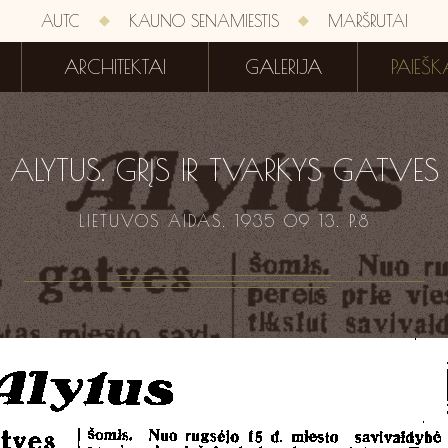
AUTC
KAUNO SENAMIESTIS
MARŠRUTAI
ARCHITEKTAI
GALERIJA
PAIEŠK
ALYTUS. GRĮS IR TVARKYS GATVES
LIETUVOS AIDAS. 1935 09 13. P.8