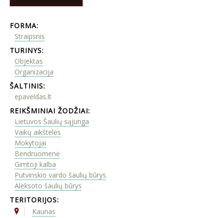
FORMA:
Straipsnis
TURINYS:
Objektas
Organizacija
ŠALTINIS:
epaveldas.lt
REIKŠMINIAI ŽODŽIAI:
Lietuvos Šaulių sąjunga
Vaikų aikštelės
Mokytojai
Bendruomenė
Gimtoji kalba
Putvinskio vardo šaulių būrys
Aleksoto šaulių būrys
TERITORIJOS:
Kaunas