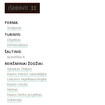
IŠDIDINTI
FORMA:
Straipsnis
TURINYS:
Objektas
Infrastruktūra
ŠALTINIS:
epaveldas.lt
REIKŠMINIAI ŽODŽIAI:
Vytautas Didysis
Kauno miesto savivaldybė
Lietuvos nepriklausomybė
Kauno rotušė
Herbas
Kauno herbo projektas
Gubernija