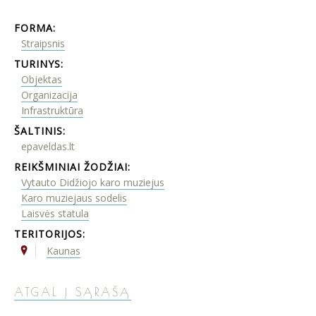
FORMA:
Straipsnis
TURINYS:
Objektas
Organizacija
Infrastruktūra
ŠALTINIS:
epaveldas.lt
REIKŠMINIAI ŽODŽIAI:
Vytauto Didžiojo karo muziejus
Karo muziejaus sodelis
Laisvės statula
TERITORIJOS:
Kaunas
ATGAL Į SĄRAŠĄ