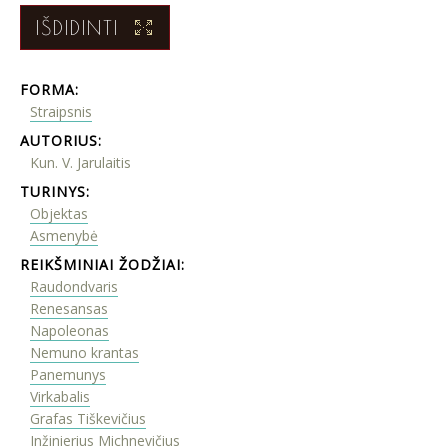
IŠDIDINTI
FORMA:
Straipsnis
AUTORIUS:
Kun. V. Jarulaitis
TURINYS:
Objektas
Asmenybė
REIKŠMINIAI ŽODŽIAI:
Raudondvaris
Renesansas
Napoleonas
Nemuno krantas
Panemunys
Virkabalis
Grafas Tiškevičius
Inžinierius Michnevičius