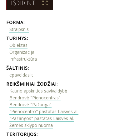
IŠDIDINTI
FORMA:
Straipsnis
TURINYS:
Objektas
Organizacija
Infrastruktūra
ŠALTINIS:
epaveldas.lt
REIKŠMINIAI ŽODŽIAI:
Kauno apskrities savivaldybė
Bendrovė "Pienocentras"
Bendrovė "Pažanga"
"Pienocentro" pastatas Laisvės al.
"Pažangos" pastatas Laisvės al.
Žemės sklypo nuoma
TERITORIJOS: