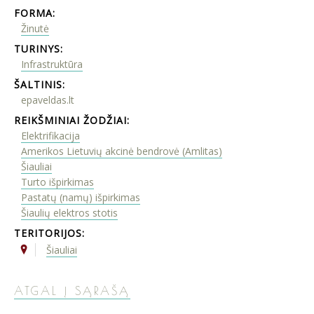
FORMA:
Žinutė
TURINYS:
Infrastruktūra
ŠALTINIS:
epaveldas.lt
REIKŠMINIAI ŽODŽIAI:
Elektrifikacija
Amerikos Lietuvių akcinė bendrovė (Amlitas)
Šiauliai
Turto išpirkimas
Pastatų (namų) išpirkimas
Šiaulių elektros stotis
TERITORIJOS:
Šiauliai
ATGAL Į SĄRAŠĄ