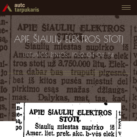
APIE ŠIAULIŲ ELEKTROS STOTĮ
LIETUVOS ŽINIOS. 1932 04 04. P.4