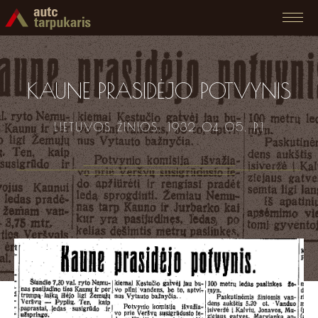
KAUNE PRASIDĖJO POTVYNIS
LIETUVOS ŽINIOS. 1932 04 05. P.1