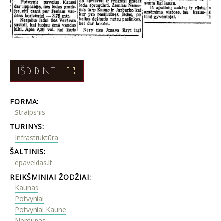
IŠDIDINTI
FORMA:
Straipsnis
TURINYS:
Infrastruktūra
ŠALTINIS:
epaveldas.lt
REIKŠMINIAI ŽODŽIAI:
Kaunas
Potvyniai
Potvyniai Kaune
Nemunas