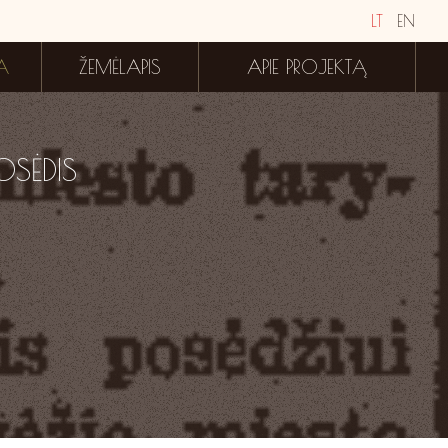
LT
EN
A
ŽEMĖLAPIS
APIE PROJEKTĄ
OSĖDIS