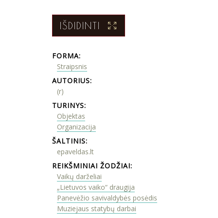
IŠDIDINTI
FORMA:
Straipsnis
AUTORIUS:
(r)
TURINYS:
Objektas
Organizacija
ŠALTINIS:
epaveldas.lt
REIKŠMINIAI ŽODŽIAI:
Vaikų darželiai
„Lietuvos vaiko“ draugija
Panevėžio savivaldybės posėdis
Muziejaus statybų darbai