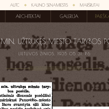
AUTC
KAUNO SENAMIESTIS
MARŠRUTAI
ARCHITEKTAI
GALERIJA
PAIEŠK
7 MIN. UŽTRUKĘS MIESTO TARYBOS P
LIETUVOS ŽINIOS. 1935 05 31. P.6