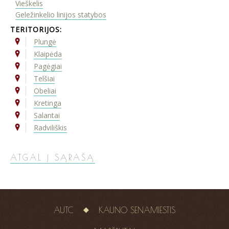
Vieškelis
Geležinkelio linijos statybos
TERITORIJOS:
Plungė
Klaipėda
Pagėgiai
Telšiai
Obeliai
Kretinga
Salantai
Radviliškis
ATGAL Į SĄRAŠĄ
AUTC
KAUNO SENAMIESTIS