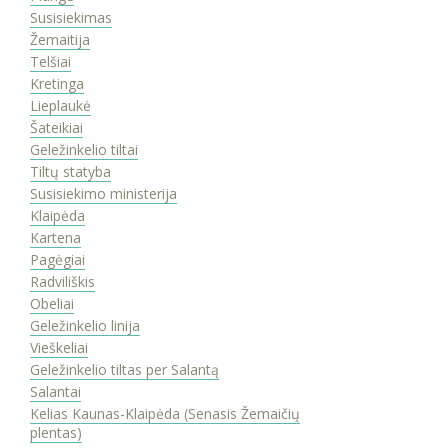
Susisiekimas
Žemaitija
Telšiai
Kretinga
Lieplaukė
Šateikiai
Geležinkelio tiltai
Tiltų statyba
Susisiekimo ministerija
Klaipėda
Kartena
Pagėgiai
Radviliškis
Obeliai
Geležinkelio linija
Vieškeliai
Geležinkelio tiltas per Salantą
Salantai
Kelias Kaunas-Klaipėda (Senasis Žemaičių
plentas)