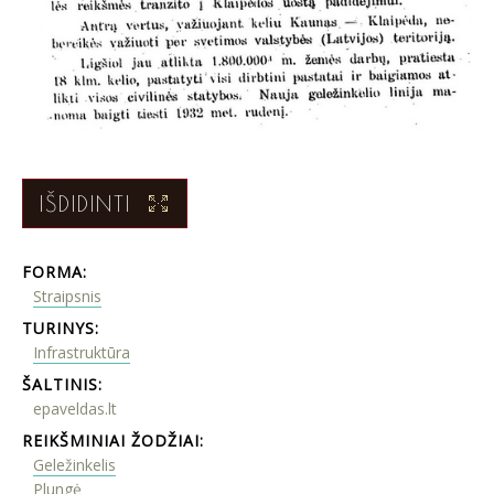
IŠDIDINTI
FORMA:
Straipsnis
TURINYS:
Infrastruktūra
ŠALTINIS:
epaveldas.lt
REIKŠMINIAI ŽODŽIAI:
Geležinkelis
Plungė