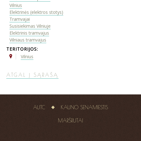
Vilnius
Elektrinės (elektros stotys)
Tramvajai
Susisiekimas Vilniuje
Elektrinis tramvajus
Vilniaus tramvajus
TERITORIJOS:
Vilnius
ATGAL Į SĄRAŠĄ
AUTC
KAUNO SENAMIESTIS
MARŠRUTAI