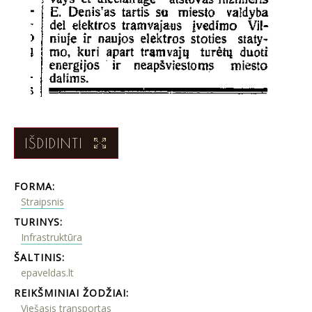
IŠDIDINTI
FORMA:
Straipsnis
TURINYS:
Infrastruktūra
ŠALTINIS:
epaveldas.lt
REIKŠMINIAI ŽODŽIAI:
Viešasis transportas