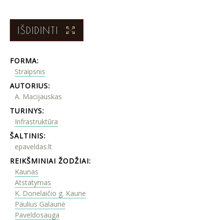
IŠDIDINTI
FORMA:
Straipsnis
AUTORIUS:
A. Macijauskas
TURINYS:
Infrastruktūra
ŠALTINIS:
epaveldas.lt
REIKŠMINIAI ŽODŽIAI:
Kaunas
Atstatymas
K. Donelaičio g. Kaune
Paulius Galaunė
Paveldosauga