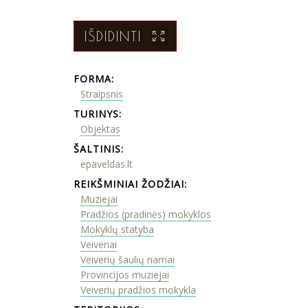
IŠDIDINTI
FORMA:
Straipsnis
TURINYS:
Objektas
ŠALTINIS:
epaveldas.lt
REIKŠMINIAI ŽODŽIAI:
Muziejai
Pradžios (pradinės) mokyklos
Mokyklų statyba
Veiveriai
Veiverių šaulių namai
Provincijos muziejai
Veiverių pradžios mokykla