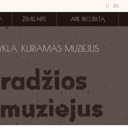
LT
EN
A
ŽEMĖLAPIS
APIE PROJEKTĄ
YKLA. KURIAMAS MUZIEJUS