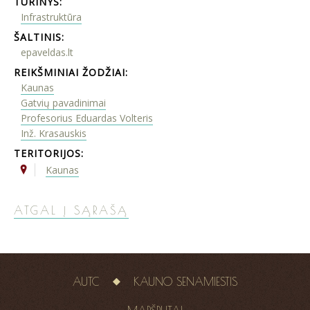
TURINYS:
Infrastruktūra
ŠALTINIS:
epaveldas.lt
REIKŠMINIAI ŽODŽIAI:
Kaunas
Gatvių pavadinimai
Profesorius Eduardas Volteris
Inž. Krasauskis
TERITORIJOS:
Kaunas
ATGAL Į SĄRAŠĄ
AUTC
KAUNO SENAMIESTIS