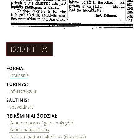
IŠDIDINTI
FORMA:
Straipsnis
TURINYS:
Infrastruktūra
ŠALTINIS:
epaveldas.lt
REIKŠMINIAI ŽODŽIAI:
Kauno soboras (įgulos bažnyčia)
Kauno naujamiestis
Pastatų (namų) nukėlimas (griovimas)