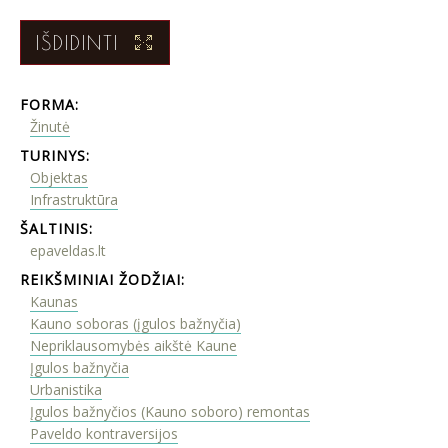
IŠDIDINTI
FORMA:
Žinutė
TURINYS:
Objektas
Infrastruktūra
ŠALTINIS:
epaveldas.lt
REIKŠMINIAI ŽODŽIAI:
Kaunas
Kauno soboras (įgulos bažnyčia)
Nepriklausomybės aikštė Kaune
Įgulos bažnyčia
Urbanistika
Įgulos bažnyčios (Kauno soboro) remontas
Paveldo kontraversijos