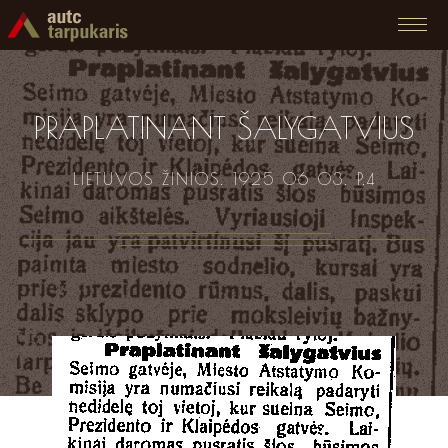
PRAPLATINANT ŠALYGATVIUS
LIETUVOS ŽINIOS. 1925 06 03. P.4