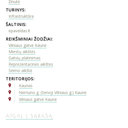
Žinutė
TURINYS:
Infrastruktūra
ŠALTINIS:
epaveldas.lt
REIKŠMINIAI ŽODŽIAI:
Vilniaus gatvė Kaune
Miestų aikštės
Gatvių platinimas
Reprezentacinės aikštės
Seimo aikštė
TERITORIJOS:
Kaunas
Nemuno g. (Senoji Vilniaus g.) Kaune
Vilniaus gatvė Kaune
ATGAL Į SĄRAŠĄ