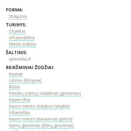
FORMA:
Straipsnis
TURINYS:
Objektas
Infrastruktūra
Miesto kultūra
ŠALTINIS:
epaveldas.lt
REIKŠMINIAI ŽODŽIAI:
Kaunas
Lūšnos (lūšnynai)
Rūsiai
Pastatų (namų) nukėlimas (griovimas)
Kauno tiltai
Kauno miesto statybos taisyklės
Urbanistika
Kauno miesto planavimas (plėtra)
Namų griovimas (lūšnų griovimas)