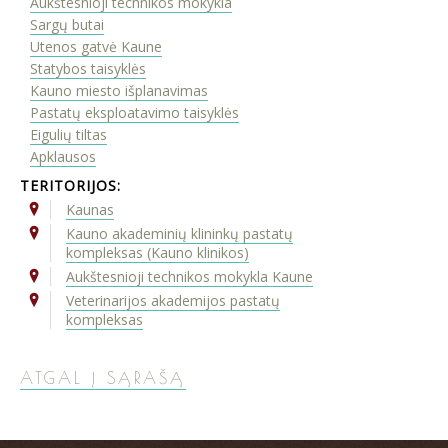
Aukštesnioji technikos mokykla
Sargų butai
Utenos gatvė Kaune
Statybos taisyklės
Kauno miesto išplanavimas
Pastatų eksploatavimo taisyklės
Eigulių tiltas
Apklausos
TERITORIJOS:
Kaunas
Kauno akademinių klininkų pastatų
kompleksas (Kauno klinikos)
Aukštesnioji technikos mokykla Kaune
Veterinarijos akademijos pastatų
kompleksas
ATGAL Į SĄRAŠĄ