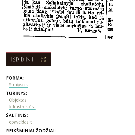
IŠDIDINTI
FORMA:
Straipsnis
TURINYS:
Objektas
Infrastruktūra
ŠALTINIS:
epaveldas.lt
REIKŠMINIAI ŽODŽIAI: