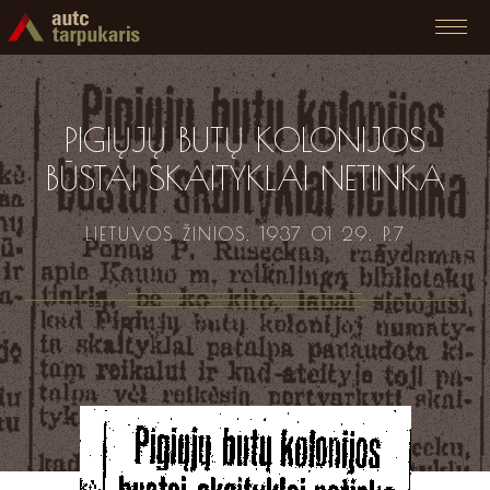
PIGIŲJŲ BUTŲ KOLONIJOS
BŪSTAI SKAITYKLAI NETINKA
LIETUVOS ŽINIOS. 1937 01 29. P.7