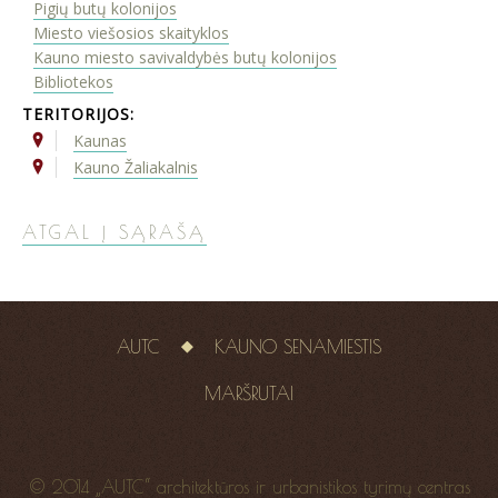
Pigių butų kolonijos
Miesto viešosios skaityklos
Kauno miesto savivaldybės butų kolonijos
Bibliotekos
TERITORIJOS:
Kaunas
Kauno Žaliakalnis
ATGAL Į SĄRAŠĄ
AUTC
KAUNO SENAMIESTIS
MARŠRUTAI
© 2014 „AUTC“ architektūros ir urbanistikos tyrimų centras