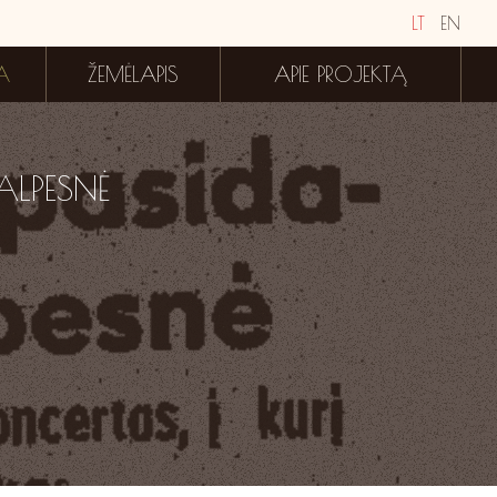
LT
EN
A
ŽEMĖLAPIS
APIE PROJEKTĄ
ALPESNĖ