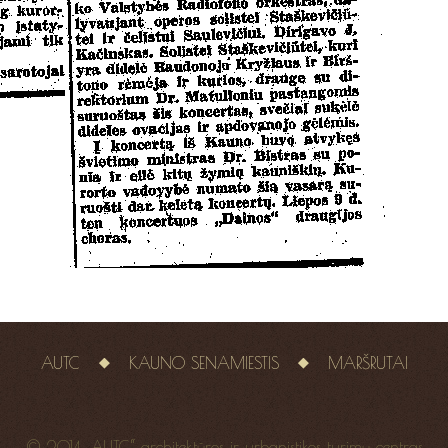
AUTC
KAUNO SENAMIESTIS
MARŠRUTAI
© 2014 „AUTC“ architektūros ir urbanistikos tyrimų centras