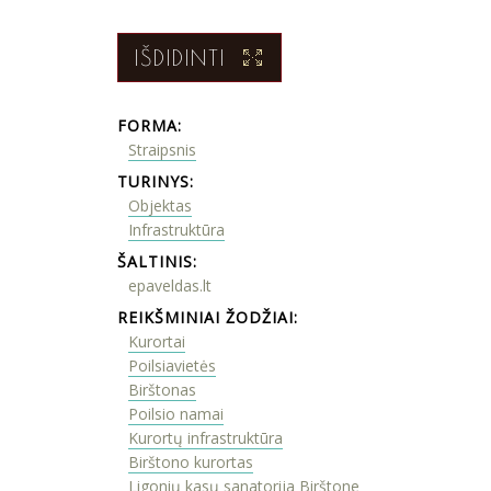
IŠDIDINTI
FORMA:
Straipsnis
TURINYS:
Objektas
Infrastruktūra
ŠALTINIS:
epaveldas.lt
REIKŠMINIAI ŽODŽIAI:
Kurortai
Poilsiavietės
Birštonas
Poilsio namai
Kurortų infrastruktūra
Birštono kurortas
Ligonių kasų sanatorija Birštone