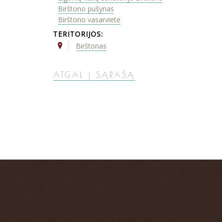
Birštono pušynas
Birštono vasarvietė
TERITORIJOS:
Birštonas
ATGAL Į SĄRAŠĄ