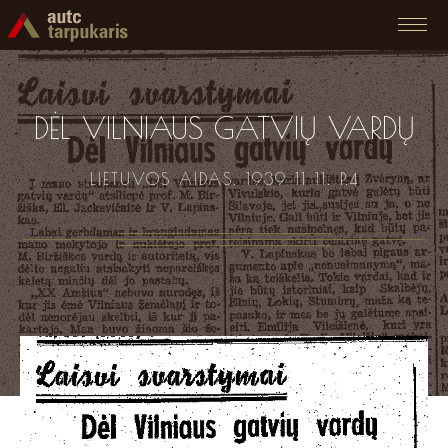
DĖL VILNIAUS GATVIŲ VARDŲ
LIETUVOS AIDAS. 1939 11 11. P.4