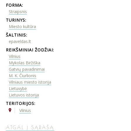
FORMA:
Straipsnis
TURINYS:
Miesto kultūra
ŠALTINIS:
epaveldas.lt
REIKŠMINIAI ŽODŽIAI:
Vilnius
Mykolas Biržiška
Gatvių pavadinimai
M. K. Čiurlionis
Vilniaus miesto istorija
Lietuvybė
Lietuvos istorija
TERITORIJOS:
Vilnius
ATGAL Į SĄRAŠĄ