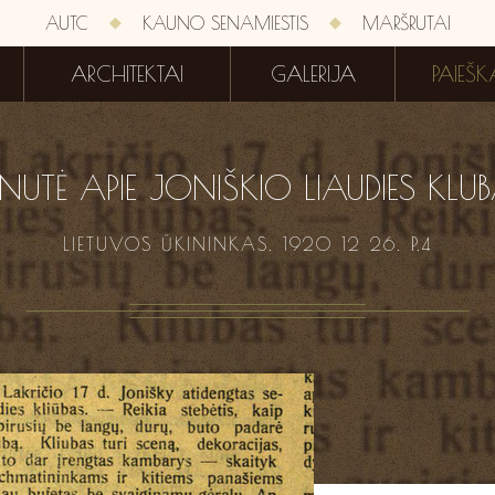
AUTC
KAUNO SENAMIESTIS
MARŠRUTAI
ARCHITEKTAI
GALERIJA
PAIEŠK
INUTĖ APIE JONIŠKIO LIAUDIES KLU
LIETUVOS ŪKININKAS. 1920 12 26. P.4