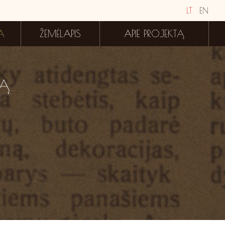
LT
EN
A
ŽEMĖLAPIS
APIE PROJEKTĄ
BĄ