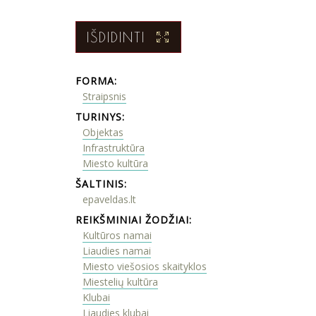
IŠDIDINTI
FORMA:
Straipsnis
TURINYS:
Objektas
Infrastruktūra
Miesto kultūra
ŠALTINIS:
epaveldas.lt
REIKŠMINIAI ŽODŽIAI:
Kultūros namai
Liaudies namai
Miesto viešosios skaityklos
Miestelių kultūra
Klubai
Liaudies klubai