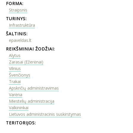
FORMA:
Straipsnis
TURINYS:
Infrastruktūra
ŠALTINIS:
epaveldas.lt
REIKŠMINIAI ŽODŽIAI:
Alytus
Zarasai (Ežerėnai)
Vilnius
Švenčionys
Trakai
Apskričių administravimas
Varėna
Miestelių administracija
Valkininkai
Lietuvos administracinis suskirstymas
TERITORIJOS: