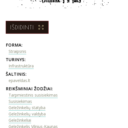
IŠDIDINTI
FORMA:
Straipsnis
TURINYS:
Infrastruktūra
ŠALTINIS:
epaveldas.lt
REIKŠMINIAI ŽODŽIAI:
Tarpmiestinis susisiekimas
Susisiekimas
Geležinkelių statyba
Geležinkelių valdyba
Geležinkeliai
Geležinkelis Vilnius-Kaunas