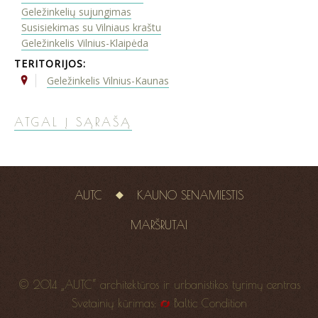
Geležinkelių sujungimas
Susisiekimas su Vilniaus kraštu
Geležinkelis Vilnius-Klaipėda
TERITORIJOS:
Geležinkelis Vilnius-Kaunas
ATGAL Į SĄRAŠĄ
AUTC
KAUNO SENAMIESTIS
MARŠRUTAI
© 2014 „AUTC“ architektūros ir urbanistikos tyrimų centras
Svetainių kūrimas:
Baltic Condition