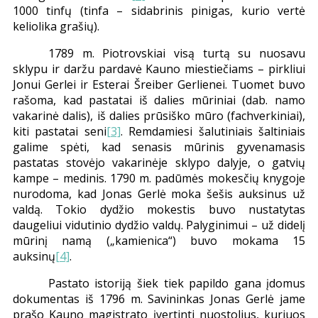
1000 tinfų
(tinfa – sidabrinis pinigas, kurio vertė
keliolika grašių).
1789 m. Piotrovskiai visą turtą su nuosavu
sklypu ir daržu pardavė Kauno miestiečiams – pirkliui
Jonui Gerlei ir Esterai Šreiber Gerlienei. Tuomet buvo
rašoma, kad pastatai iš dalies mūriniai (dab. namo
vakarinė dalis), iš dalies prūsiško mūro (fachverkiniai),
kiti pastatai seni
[3]
. Remdamiesi šalutiniais šaltiniais
galime spėti, kad senasis mūrinis gyvenamasis
pastatas stovėjo vakarinėje sklypo dalyje, o gatvių
kampe – medinis. 1790 m. padūmės mokesčių knygoje
nurodoma, kad Jonas Gerlė moka šešis auksinus už
valdą. Tokio dydžio mokestis buvo nustatytas
daugeliui vidutinio dydžio valdų. Palyginimui – už didelį
mūrinį namą (
„
kamienica
“
) buvo mokama 15
auksinų
[4]
.
Pastato istoriją šiek tiek papildo gana įdomus
dokumentas iš 1796 m. Savininkas Jonas Gerlė jame
prašo Kauno magistrato įvertinti nuostolius, kuriuos