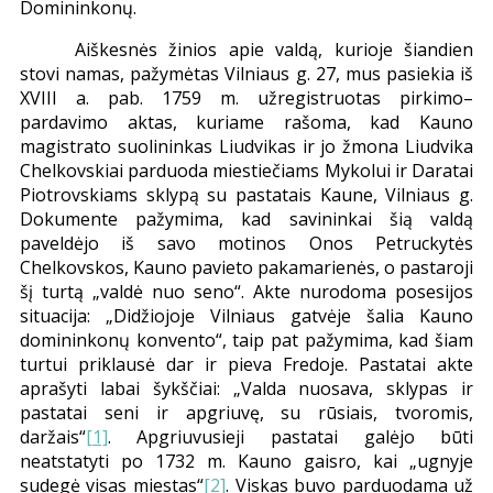
Domininkonų.
Aiškesnės žinios apie valdą, kurioje šiandien
stovi namas, pažymėtas Vilniaus g. 27, mus pasiekia iš
XVIII a. pab. 1759 m. užregistruotas pirkimo–
pardavimo aktas, kuriame rašoma, kad Kauno
magistrato suolininkas Liudvikas ir jo žmona Liudvika
Chelkovskiai parduoda miestiečiams Mykolui ir Daratai
Piotrovskiams sklypą su pastatais Kaune, Vilniaus g.
Dokumente pažymima, kad savininkai šią valdą
paveldėjo iš savo motinos Onos Petruckytės
Chelkovskos, Kauno pavieto pakamarienės, o pastaroji
šį turtą „valdė nuo seno“. Akte nurodoma posesijos
situacija:
„
Didžiojoje Vilniaus gatvėje šalia Kauno
domininkonų konvento“, taip pat pažymima, kad šiam
turtui priklausė dar ir pieva Fredoje. Pastatai akte
aprašyti labai šykščiai: „Valda nuosava, sklypas ir
pastatai seni ir apgriuvę, su rūsiais, tvoromis,
daržais“
[1]
. Apgriuvusieji pastatai galėjo būti
neatstatyti po 1732 m. Kauno gaisro, kai
„
ugnyje
sudegė visas miestas“
[2]
. Viskas buvo parduodama už