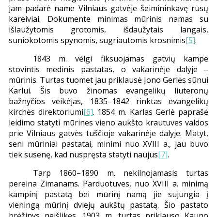
jam padarė name Vilniaus gatvėje šeimininkavę rusų
kareiviai. Dokumente minimas mūrinis namas su
išlaužytomis grotomis, išdaužytais langais,
suniokotomis spynomis, sugriautomis krosnimis
[5]
.
1843 m. vėlgi fiksuojamas gatvių kampe
stovintis medinis pastatas, o vakarinėje dalyje –
mūrinis. Turtas tuomet jau priklausė Jono Gerlės sūnui
Karlui. Šis buvo žinomas evangelikų liuteronų
bažnyčios veikėjas, 1835–1842 rinktas evangelikų
kirchės direktoriumi
[6]
. 1854 m. Karlas Gerlė paprašė
leidimo statyti mūrines vieno aukšto krautuves valdos
prie Vilniaus gatvės
tuščioje vakarinėje
dalyje. Matyt,
seni mūriniai pastatai, minimi nuo XVIII a., jau buvo
tiek susenę, kad nuspręsta statyti naujus
[7]
.
Tarp 1860–1890 m. nekilnojamasis turtas
pereina Zimanams. Parduotuves, nuo XVIII a. minimą
kampinį pastatą bei mūrinį namą jie sujungia į
vieningą mūrinį dviejų aukštų pastatą. Šio pastato
brėžinys neišlikęs. 1903 m. turtas priklauso Kauno