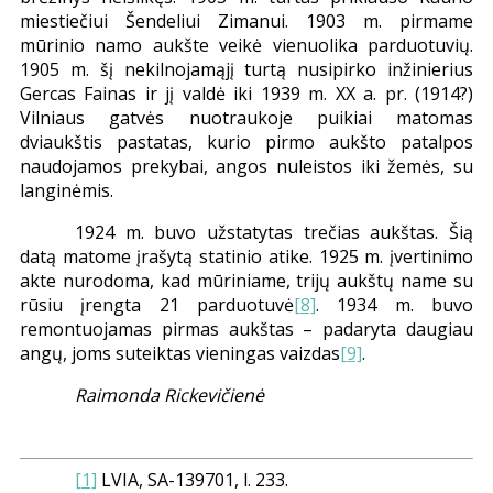
miestiečiui Šendeliui Zimanui. 1903 m. pirmame
mūrinio namo aukšte veikė vienuolika parduotuvių.
1905 m. šį nekilnojamąjį turtą nusipirko inžinierius
Gercas Fainas ir jį valdė iki 1939 m. XX a. pr. (1914?)
Vilniaus gatvės nuotraukoje puikiai matomas
dviaukštis pastatas, kurio pirmo aukšto patalpos
naudojamos prekybai, angos nuleistos iki žemės, su
langinėmis.
1924 m. buvo užstatytas trečias aukštas. Šią
datą matome įrašytą statinio atike. 1925 m. įvertinimo
akte nurodoma, kad mūriniame, trijų aukštų name su
rūsiu įrengta 21 parduotuvė
[8]
. 1934 m. buvo
remontuojamas pirmas aukštas – padaryta daugiau
angų, joms suteiktas vieningas vaizdas
[9]
.
Raimonda Rickevičienė
[1]
LVIA, SA-139701, l. 233.