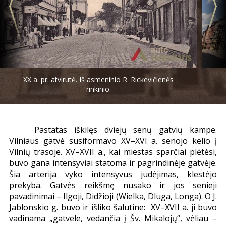
XX a. pr. atvirutė. Iš asmeninio R. Rickevičienės
rinkinio.
Pastatas iškilęs dviejų senų gatvių kampe.
Vilniaus gatvė susiformavo XV–XVI a. senojo kelio į
Vilnių trasoje. XV–XVII a., kai miestas sparčiai plėtėsi,
buvo gana intensyviai statoma ir pagrindinėje gatvėje.
Šia arterija vyko intensyvus judėjimas, klestėjo
prekyba. Gatvės reikšmę nusako ir jos senieji
pavadinimai – Ilgoji, Didžioji (Wielka, Dluga, Longa). O J.
Jablonskio g. buvo ir išliko šalutine: XV–XVII a. ji buvo
vadinama
„
gatvele, vedančia į Šv. Mikalojų
“
, vėliau –